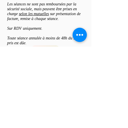
Les séances ne sont pas remboursées par la
sécurité sociale, mais peuvent être prises en
charge
selon les mutuelles
sur présentation de
facture, remise à chaque séance.
S
ur RDV uniquement.
Toute séance annulée à moins de 48h du RDV
pris est dûe.
Appeler
Autres prestations
Fanny Médez (EI)
L'éveil du Colibri
Sophrologie et Naturopathie
Domicile-cabinet-visio
8 rue Hohenbourg
67 530 OTTROTT
Particuliers, entreprises, collectivités.