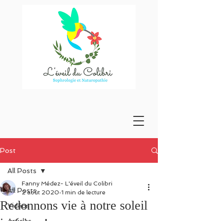
Post
All Posts
Fanny Médez- L'éveil du Colibri
All Posts
2 août 2020
1 min de lecture
Redonnons vie à notre soleil
Vidéos